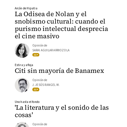
Arcón de Hipatia
La Odisea de Nolan y el
snobismo cultural: cuando el
purismo intelectual desprecia
el cine masivo
Opinión de
SARAI AGUILAR ARRIOZOLA
Estira y afloja
Citi sin mayoría de Banamex
Opinión de
J. JESÚS RANGEL M.
Uno hasta el fondo
'La literatura y el sonido de las
cosas'
Opinión de