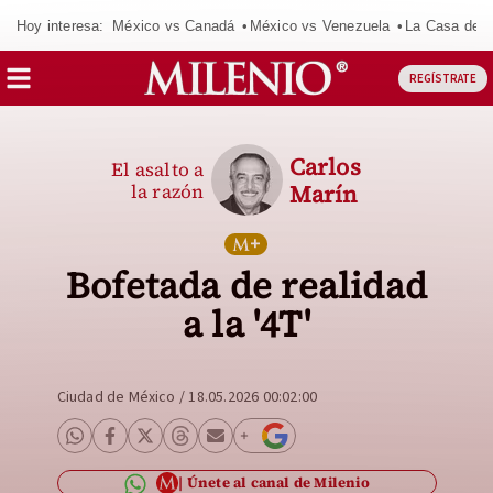
Hoy interesa:
México vs Canadá
México vs Venezuela
La Casa de 
REGÍSTRATE
Carlos
El asalto a
la razón
Marín
Bofetada de realidad
a la '4T'
Ciudad de México
/
18.05.2026 00:02:00
Únete al canal de Milenio