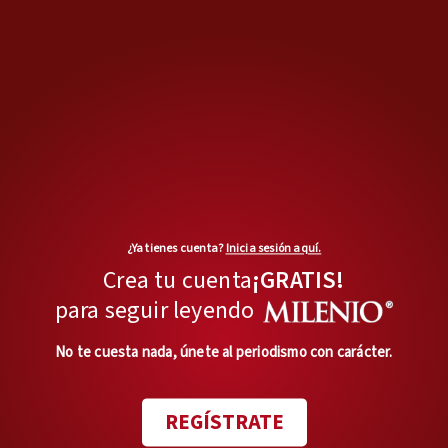
MÁS OPINIONES
En privado
Lo de Lenia no es fatal
¿Ya tienes cuenta?
Inicia sesión aquí.
Opinión de
Crea tu cuenta
¡GRATIS!
JOAQUÍN LÓPEZ-DÓRIGA
para seguir leyendo
Estira y afloja
No te cuesta nada, únete al periodismo con carácter.
Citi sin mayoría de Banamex
Opinión de
J. JESÚS RANGEL M.
REGÍSTRATE