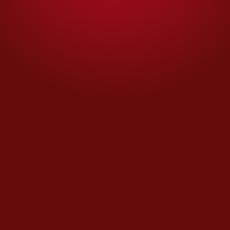
Se comenta
Se Comenta
Opinión de
EDITORIALES
Columna Invitada
La cacería récord por el
sucesor de 'El Mencho'
Opinión de
ÓSCAR BALDERAS
Prácticas Indecibles
Monsiváis
Opinión de
RAFAEL PÉREZ GAY
Ir a todas las Opiniones