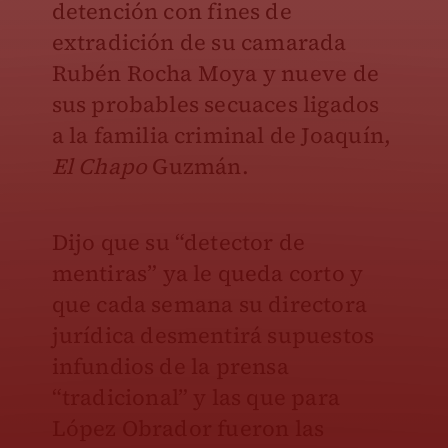
detención con fines de
extradición de su camarada
Rubén Rocha Moya y nueve de
sus probables secuaces ligados
a la familia criminal de Joaquín,
El Chapo
Guzmán.
Dijo que su “detector de
mentiras” ya le queda corto y
que cada semana su directora
jurídica desmentirá supuestos
infundios de la prensa
“tradicional” y las que para
López Obrador fueron las