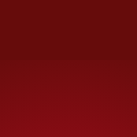
de CNN de que agentes de la
CIA mataron a dos presuntos
narcotraficantes
chapistas
(el 31
de marzo) haciendo explotar la
camioneta en que viajaban en la
México-Pachuca. Lo que se
aventuró fue que llevaban
explosivos y se detonaron por
accidente, pero la televisora
dice que fueron ejecutados en
una
operación encubierta.
La
Presidenta, el secretario Omar
García Harfuch y la propia CIA
negaron de manera categórica
esa información, pero
la