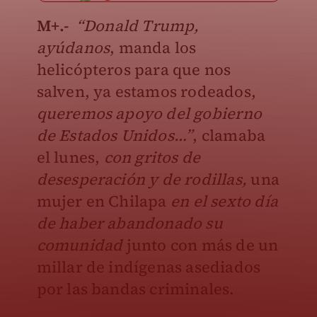
M+.-
“Donald Trump,
ayúdanos
, manda los
helicópteros para que nos
salven, ya estamos rodeados,
queremos apoyo del gobierno
de Estados Unidos…”
, clamaba
el lunes,
con gritos de
desesperación y de rodillas,
una
mujer en Chilapa
en el sexto día
de haber abandonado su
comunidad
junto con más de un
millar de indígenas asediados
por las bandas criminales.