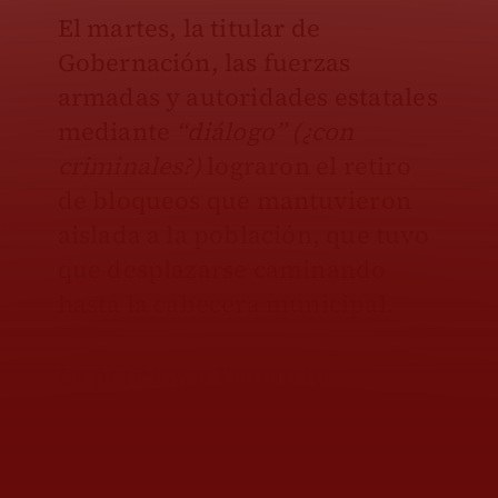
El martes, la titular de
Gobernación, las fuerzas
armadas y autoridades estatales
mediante
“diálogo” (¿con
criminales?)
lograron el retiro
de bloqueos que mantuvieron
aislada a la población, que tuvo
que desplazarse caminando
hasta la cabecera municipal.
La petición a Trump fue
“porque la Presidenta no nos
hace caso, no nos quiere
mandar el apoyo; estamos