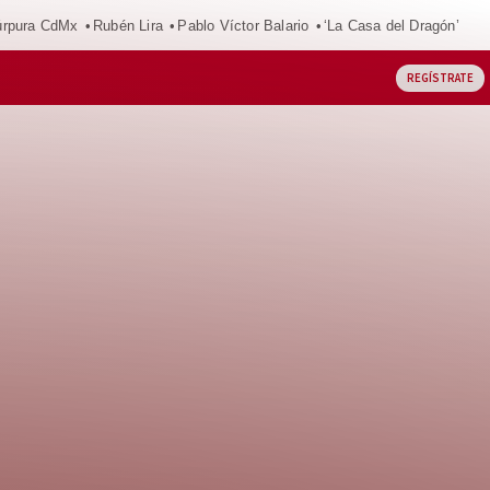
púrpura CdMx
Rubén Lira
Pablo Víctor Balario
‘La Casa del Dragón’
REGÍSTRATE