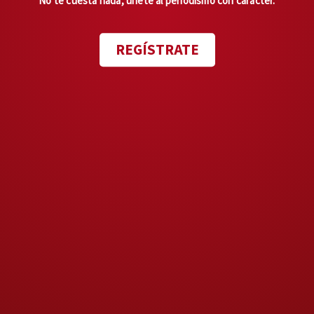
No te cuesta nada, únete al periodismo con carácter.
Mientras
el oficialismo se
REGÍSTRATE
envuelve en la bandera de la
soberanía,
el país es territorio
de disputa criminal.
Ahí están los desplazados de
Guerrero, los
narcolaboratorios
en Chihuahua con presencia de
agentes de la CIA, los
señalamientos de cortes y
agencias gringas de probables
vínculos políticos con los
criminales y ahí está la doble