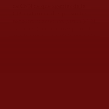
de CNN de que agentes de la
CIA mataron a dos presuntos
narcotraficantes
chapistas
(el 31
de marzo) haciendo explotar la
camioneta en que viajaban en la
México-Pachuca. Lo que se
aventuró fue que llevaban
explosivos y se detonaron por
accidente, pero la televisora
dice que fueron ejecutados en
una
operación encubierta.
La
Presidenta, el secretario Omar
García Harfuch y la propia CIA
negaron de manera categórica