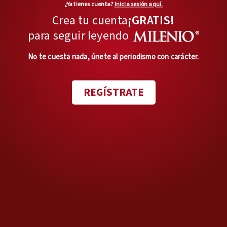
MÁS OPINIONES
¿Ya tienes cuenta?
Inicia sesión aquí.
Crea tu cuenta
¡GRATIS!
Ojo por ojo
para seguir leyendo
Clara Brugada vs. el despojo
No te cuesta nada, únete al periodismo con carácter.
Opinión de
ÁLVARO CUEVA
REGÍSTRATE
Trascendió
Trascendió
Opinión de
EDITORIALES
Deporte al portador
Fecha 3 y tres entrenadores
fuera
Opinión de
ROMÁN REVUELTAS RETES