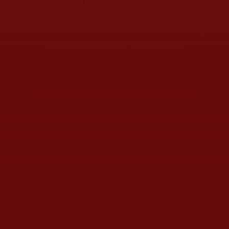
descontento social.
Es deprimente y deplorable que
en la tercera ocasión en que
México albergó el partido
inaugural de una Copa Mundial,
la presidenta Claudia
Sheinbaum optara por
mantenerse alejada del
principal escenario. Mientras el
Azteca concentraba la atención
internacional y la ceremonia
era encabezada por el
presidente de la FIFA y Salma
Hayek, la mandataria siguió el