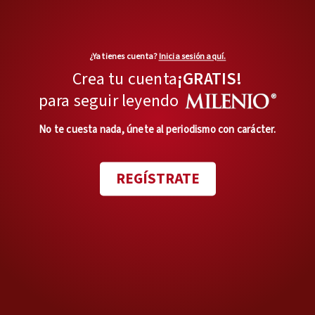
¿Ya tienes cuenta?
Inicia sesión aquí.
Crea tu cuenta
¡GRATIS!
MÁS OPINIONES
para seguir leyendo
En privado
Lo de Lenia no es fatal
No te cuesta nada, únete al periodismo con carácter.
Opinión de
JOAQUÍN LÓPEZ-DÓRIGA
REGÍSTRATE
Duda razonable
Tiempo de los intocables
Opinión de
CARLOS PUIG
Uno hasta el fondo
'La literatura y el sonido de las