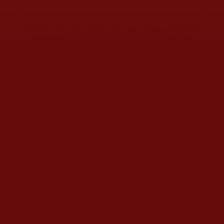
Nada de lo que ahora arguye fue
considerado por el obradorato
cuando, con el corrosivo y
sectario Marx Arriaga
ideologizando los libros de
texto gratuito, se impuso la
ominosa “Nueva Escuela
Mexicana” (dizque “con enfoque
crítico, humanista y
comunitario
que busca la
formación integral de niñas,
niños y jóvenes
, centrado en el
aprendizaje colaborativo, la