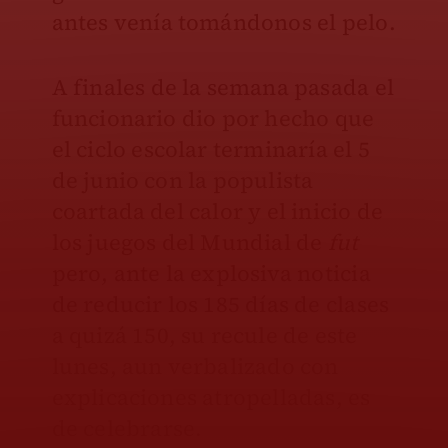
antes venía tomándonos el pelo.
A finales de la semana pasada el
funcionario dio por hecho que
el ciclo escolar terminaría el 5
de junio con la populista
coartada del calor y el inicio de
los juegos del Mundial de
fut
pero, ante la explosiva noticia
de reducir los 185 días de clases
a quizá 150, su recule de este
lunes, aun verbalizado con
explicaciones atropelladas, es
de celebrarse.