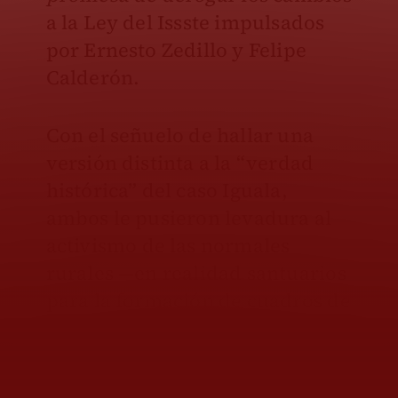
a la Ley del Issste impulsados
por Ernesto Zedillo y Felipe
Calderón.
Con el señuelo de hallar una
versión distinta a la “verdad
histórica” del caso Iguala,
ambos le pusieron levadura al
activismo de las normales
rurales —en realidad santuarios
para la formación de cuadros de
la CNTE—, como los piquetes
llegados antier de Ayotzinapa
(con todo y explosivos) para