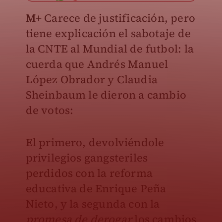
M+
Carece de justificación, pero
tiene explicación el sabotaje de
la CNTE al Mundial de futbol: la
cuerda que Andrés Manuel
López Obrador y Claudia
Sheinbaum le dieron a cambio
de votos:
El primero, devolviéndole
privilegios gangsteriles
perdidos con la reforma
educativa de Enrique Peña
Nieto, y la segunda con la
promesa de derogar
los cambios