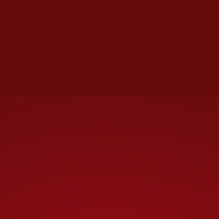
vamos a echar para atrás el
régimen de pensiones que
aprobaron Zedillo y el
innombrable Calderón…”.
Sin embargo, ya en funciones
de Presidenta y sobre todo con
información precisa, reconoció:
“En este momento representa
una
carga a las finanzas
públicas
que no puede atender
el Estado mexicano.
Derogar la
Ley del Issste afectaría los