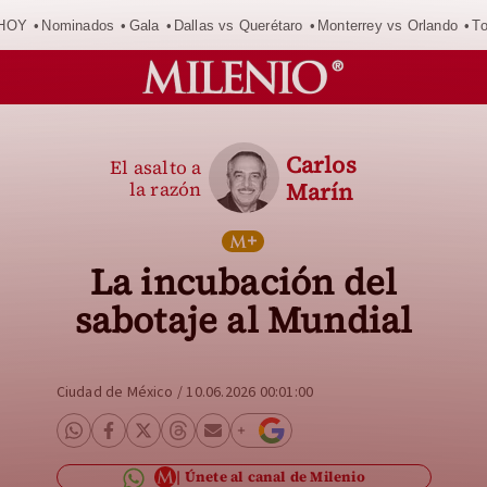
 HOY
Nominados
Gala
Dallas vs Querétaro
Monterrey vs Orlando
To
Carlos
El asalto a
la razón
Marín
La incubación del
sabotaje al Mundial
Ciudad de México
/
10.06.2026 00:01:00
Únete al canal de Milenio