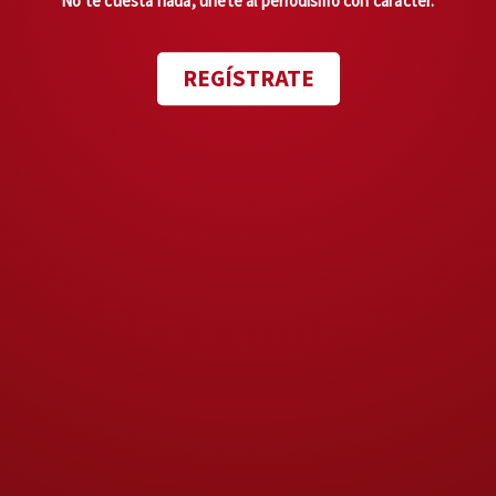
No te cuesta nada, únete al periodismo con carácter.
Nieto:
REGÍSTRATE
“No podríamos decir que puede
desaparecer de un día para otro
el régimen de las cuentas —
cuentas individuales—,
abrogarse la Ley del Issste, en
este momento, porque el Estado
no puede tomar las cuentas
individuales que actualmente
existen, porque cada una de
ellas tiene un titular, un dueño,
y porque, por otro lado,
el
Estado no cuenta con 20 puntos
del PIB, o sea, más de siete