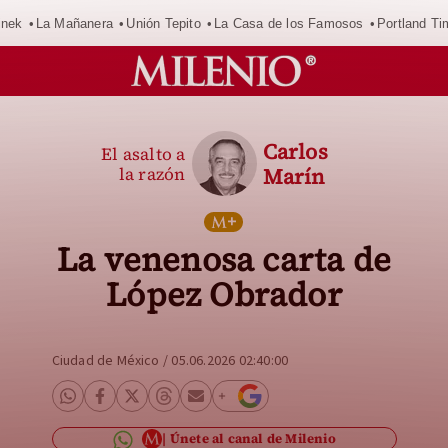
inek
La Mañanera
Unión Tepito
La Casa de los Famosos
Portland Ti
Carlos
El asalto a
la razón
Marín
La venenosa carta de
López Obrador
Ciudad de México
/
05.06.2026 02:40:00
Únete al canal de Milenio