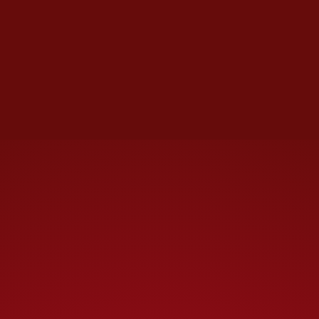
especuladores, filibusteros,
potentados, trepadores o
malvados”
(y cuando alude a
“inexpertos, resentidos y
fanáticos consejeros”
le sangra
la boca porque sus “mejores
colaboradores” fueron los del
“10 por ciento de experiencia y
90 por ciento de honradez”.
Sus afirmaciones no sólo
carecen de sustento verificable,
sino suponen que Trump es
marioneta de colaboradores
derechosos y