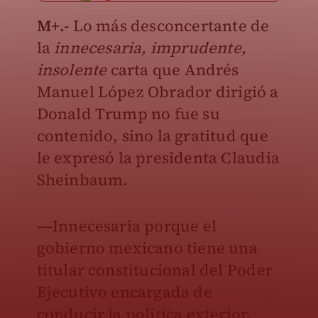
M+.-
Lo más desconcertante de
la
innecesaria, imprudente,
insolente
carta que Andrés
Manuel López Obrador dirigió a
Donald Trump no fue su
contenido, sino la gratitud que
le expresó la presidenta Claudia
Sheinbaum.
––Innecesaria porque el
gobierno mexicano tiene una
titular constitucional del Poder
Ejecutivo encargada de
conducir la política exterior.