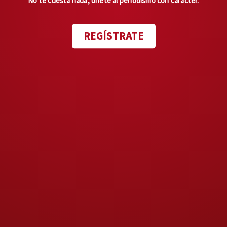
No te cuesta nada, únete al periodismo con carácter.
combustible a una situación en
extremo delicada.
REGÍSTRATE
Pero el problema principal no
es Trump ni Washington, sino la
imagen que proyecta el
gobierno mexicano.
Una Presidenta segura de sí
misma le habría agradecido la
solidaridad personal y, acto
seguido, dejado bien claro que
la conducción de la relación
bilateral corresponde