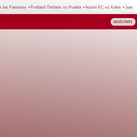
e los Famosos
Portland Timbers vs Puebla
Austin FC vs Xolos
Juego
REGÍSTRATE