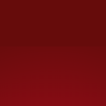
de chismes
, tan indemostrables
como los que llevaron a la
efímera detención del
exsecretario de la Defensa
Nacional Salvador Cienfuegos o
los usados para juzgar y
sentenciar al extitular federal
de Seguridad Genaro García
Luna.
En el caso de Rocha Moya y los
otros, sin embargo, los cargos
cobran verosimilitud por el
verificable narcoapoyo
en su