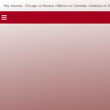
Hoy interesa:
Chicago vs Necaxa
México vs Colombia
América vs S