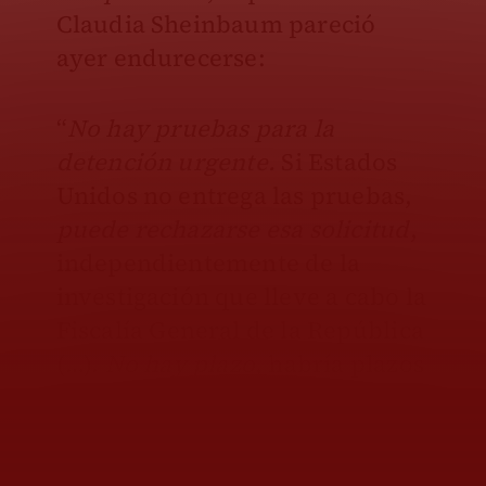
Claudia Sheinbaum pareció
ayer endurecerse:
“
No hay pruebas para la
detención urgente.
Si Estados
Unidos no entrega las pruebas,
puede rechazarse esa solicitud
,
independientemente de la
investigación que lleve a cabo la
Fiscalía General de la República
(…).
No hay plazo
, habría plazos
si fuera un juicio formal de
extradición (…). Tienen otra
opción, que es solicitar