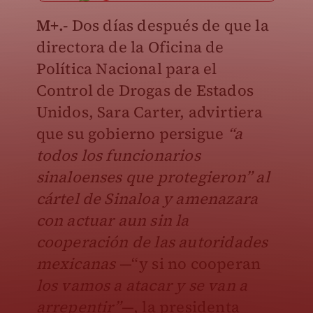
M+.-
Dos días después de que la
directora de la Oficina de
Política Nacional para el
Control de Drogas de Estados
Unidos, Sara Carter, advirtiera
que su gobierno persigue
“a
todos los funcionarios
sinaloenses que protegieron” al
cártel de Sinaloa y amenazara
con actuar aun sin la
cooperación de las autoridades
mexicanas
—“y si no cooperan
los vamos a atacar y se van a
arrepentir”
—, la presidenta