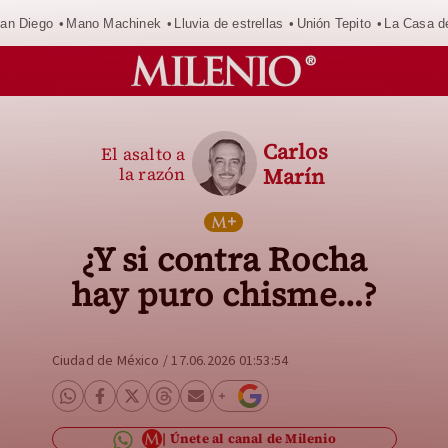
an Diego
Mano Machinek
Lluvia de estrellas
Unión Tepito
La Casa d
Carlos
El asalto a
la razón
Marín
¿Y si contra Rocha
hay puro chisme…?
Ciudad de México
/
17.06.2026 01:53:54
Únete al canal de Milenio