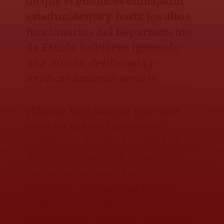
de que el entonces embajador
estadunidense y hasta los altos
funcionarios del Departamento
de Estado hubieran ignorado
una
misión deliberada y
explicablemente secreta
.
¿Mintió Ken Salazar hace dos
años en sus declaraciones
públicas y vuelve a mentir en su
libro de memorias
Fronteras:
mi lucha por una América
inclusiva
, al asegurar que su
gobierno (con Biden) fue
ajeno
al secuestro, traslado y captura