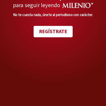
para seguir leyendo
Política zoom
La trampa maldita
No te cuesta nada, únete al periodismo con carácter.
Opinión de
RICARDO RAPHAEL
REGÍSTRATE
Paralaje
Heridas autoinfligidas
Opinión de
LIÉBANO SÁENZ
Se comenta
Se Comenta
Opinión de
EDITORIALES
Duda razonable
Tiempo de los intocables