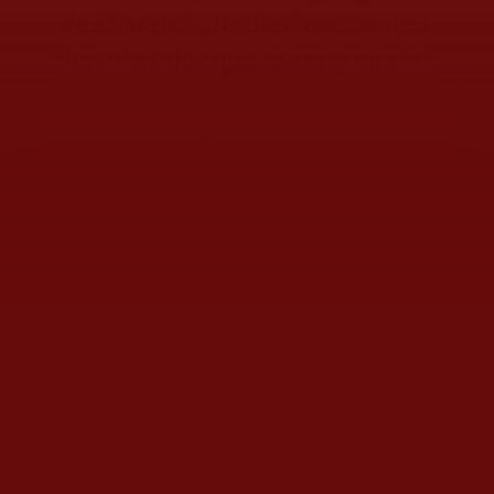
de El Mayo
? ¿Repitió quizás una
versión falaz que asumió cierta?
Saberlo ayudaría a entenderlo,
pese a que el FBI aparece ya
como protagonista del
operativo, entre otros indicios
por exhibir como trofeo la
aeronave en que se trasladó al
capo a Estados Unidos.
No sería la primera vez que una
agencia de ese país mantiene al
margen inclusive a otras