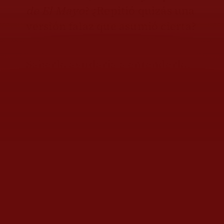
de El Mayo
? ¿Repitió quizás una
versión falaz que asumió cierta?
Saberlo ayudaría a entenderlo,
pese a que el FBI aparece ya
como protagonista del
operativo, entre otros indicios
por exhibir como trofeo la
aeronave en que se trasladó al
capo a Estados Unidos.
No sería la primera vez que una
agencia de ese país mantiene al
margen inclusive a otras