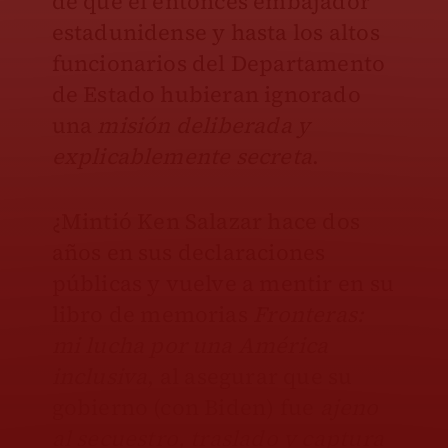
de que el entonces embajador
estadunidense y hasta los altos
funcionarios del Departamento
de Estado hubieran ignorado
una
misión deliberada y
explicablemente secreta
.
¿Mintió Ken Salazar hace dos
años en sus declaraciones
públicas y vuelve a mentir en su
libro de memorias
Fronteras:
mi lucha por una América
inclusiva
, al asegurar que su
gobierno (con Biden) fue
ajeno
al secuestro, traslado y captura