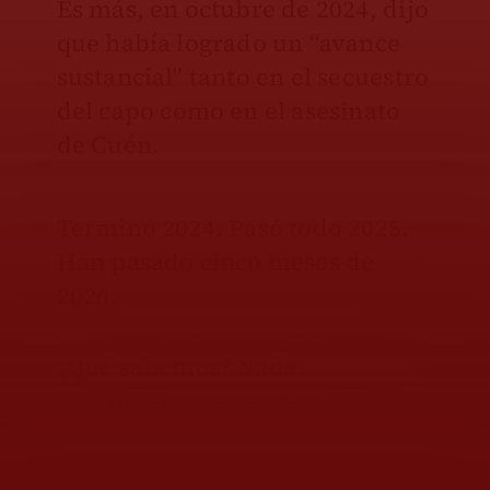
Es más, en octubre de 2024, dijo
que había logrado un “avance
sustancial” tanto en el secuestro
del capo como en el asesinato
de Cuén.
Terminó 2024. Pasó todo 2025.
Han pasado cinco meses de
2026.
¿Qué sabemos? Nada.
Diecinueve meses después.
Eso sí, no se confundan; la FGR