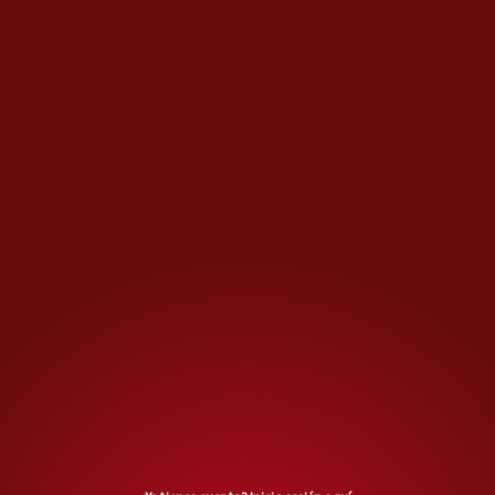
MÁS OPINIONES
Pensándolo bien
Luisa María Alcalde y las
audiencias: un lío evitable
Opinión de
JORGE ZEPEDA PATTERSON