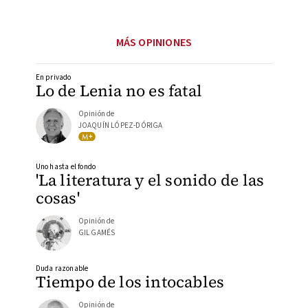
MÁS OPINIONES
En privado
Lo de Lenia no es fatal
Opinión de
JOAQUÍN LÓPEZ-DÓRIGA
Uno hasta el fondo
'La literatura y el sonido de las
cosas'
Opinión de
GIL GAMÉS
Duda razonable
Tiempo de los intocables
Opinión de