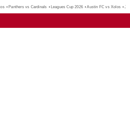
tos
Panthers vs Cardinals
Leagues Cup 2026
Austin FC vs Xolos
Ju