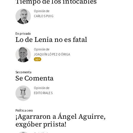
Tiempo de los intocables
Opinión de
CARLOS PUIG
En privado
Lo de Lenia no es fatal
Opinión de
JOAQUÍN LÓPEZ-DÓRIGA
Se comenta
Se Comenta
Opinión de
EDITORIALES
Política cero
¡Agarraron a Ángel Aguirre,
exgóber priista!