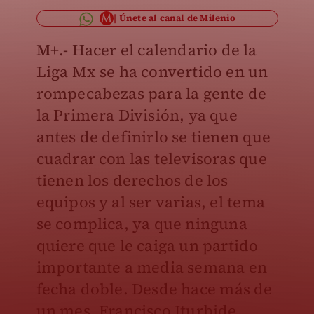
Únete al canal de Milenio
M+
.- Hacer el calendario de la
Liga Mx se ha convertido en un
rompecabezas para la gente de
la Primera División, ya que
antes de definirlo se tienen que
cuadrar con las televisoras que
tienen los derechos de los
equipos y al ser varias, el tema
se complica, ya que ninguna
quiere que le caiga un partido
importante a media semana en
fecha doble. Desde hace más de
un mes, Francisco Iturbide