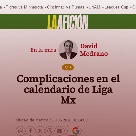
a
Tigres vs Minnesota
Cincinnati vs Pumas
UNAM
Leagues Cup
O
David
En la mira
Medrano
Complicaciones en el
calendario de Liga
Mx
Ciudad de México
/
10.06.2026 01:14:00