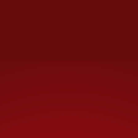
Movimientos
Es un hecho el regreso de
Alacranes de Durango a la Liga
de Expansión como un equipo
invitado, para tomar el lugar
que deja vacante el Club
Irapuato. Los freseros jugaron
como invitados y no pudieron
sortear las diferencias con la
Asociación Civil, por lo tanto, la
Liga determinó retirar la
invitación y ofrecérsela al
conjunto duranguense que fue
subcampeón de Segunda