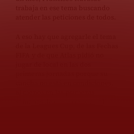
trabaja en ese tema buscando
atender las peticiones de todos.
A eso hay que agregarle el tema
de la Leagues Cup, de las Fechas
FIFA y de que Atlas pidió no
jugar de local en las dos
primeras jornadas porque su
cancha no está en condiciones,
al menos en las primeras
semanas de que arranque el
torneo Apertura 2026.
Historia