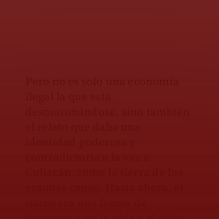
Pero no es solo una economía
ilegal la que está
desmoronándose, sino también
el relato que daba una
identidad poderosa y
contradictoria a la vez a
Culiacán, como la tierra de los
grandes capos. Hasta ahora, el
narco
era una forma de
imaginar o no la vida y el éxito