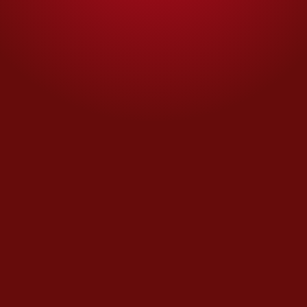
La trampa maldita
Opinión de
RICARDO RAPHAEL
Se comenta
Se Comenta
Opinión de
EDITORIALES
Pronóstico del Clímax
El perrote de Juan
Opinión de
XAVIER VELASCO
Trascendió
Trascendió
Opinión de
EDITORIALES