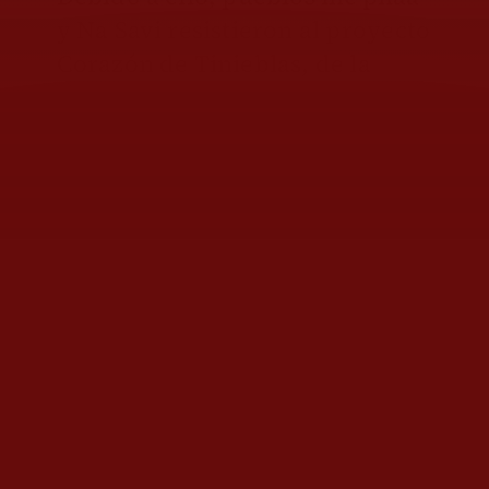
y Na Savi resistieron al proyecto
Corazón de Tinieblas, de la
minera Hochschild Mining. Tras
una larga batalla jurídica
acompañada por el Centro de
Derechos Humanos
Tlachinollan, la empresa
desistió y las concesiones
terminaron cancelándose. Lo
sucedido reveló hasta qué
punto la región era vista como
reserva estratégica de
extracción minera, así como
también la fuerza de resistencia