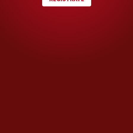
Duda razonable
Tiempo de los intocables
Opinión de
CARLOS PUIG
Día con día
Derecho a la información y
usurpación de las audiencias
Opinión de
HÉCTOR AGUILAR CAMÍN
Trascendió
Trascendió
Opinión de
EDITORIALES
Prácticas Indecibles
Che Guevara