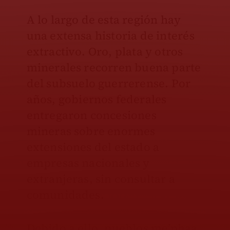
A lo largo de esta región hay
una extensa historia de interés
extractivo. Oro, plata y otros
minerales recorren buena parte
del subsuelo guerrerense. Por
años, gobiernos federales
entregaron concesiones
mineras sobre enormes
extensiones del estado a
empresas nacionales y
extranjeras, sin consultar a
comunidades.
Debido a ello, pueblos me’phaa