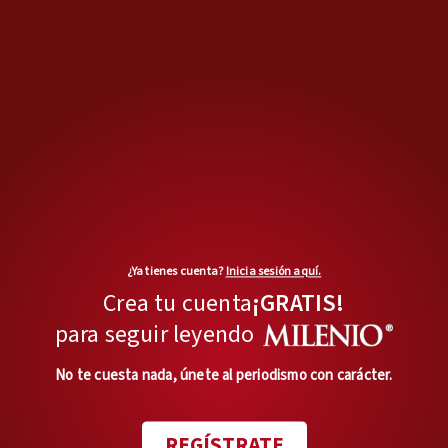
¿Ya tienes cuenta?
Inicia sesión aquí.
MÁS OPINIONES
Crea tu cuenta
¡GRATIS!
para seguir leyendo
En privado
Lo de Lenia no es fatal
No te cuesta nada, únete al periodismo con carácter.
Opinión de
JOAQUÍN LÓPEZ-DÓRIGA
REGÍSTRATE