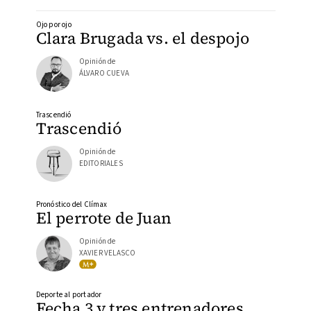
Ojo por ojo
Clara Brugada vs. el despojo
Opinión de
ÁLVARO CUEVA
Trascendió
Trascendió
Opinión de
EDITORIALES
Pronóstico del Clímax
El perrote de Juan
Opinión de
XAVIER VELASCO
Deporte al portador
Fecha 3 y tres entrenadores