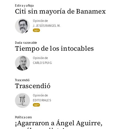
Estira y afloja
Citi sin mayoría de Banamex
Opinión de
J. JESÚS RANGEL M.
Duda razonable
Tiempo de los intocables
Opinión de
CARLOS PUIG
Trascendió
Trascendió
Opinión de
EDITORIALES
Política cero
¡Agarraron a Ángel Aguirre,