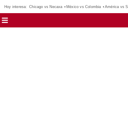
Hoy interesa:
Chicago vs Necaxa
México vs Colombia
América vs S