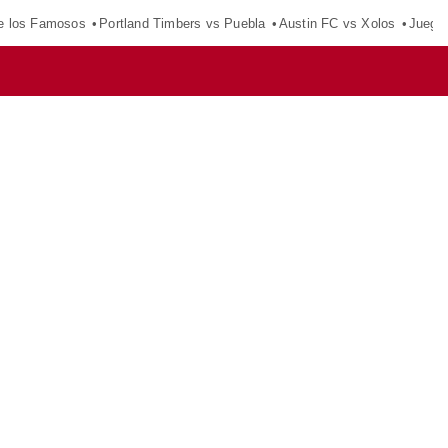
e los Famosos
Portland Timbers vs Puebla
Austin FC vs Xolos
Juego