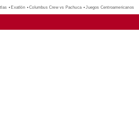
tlas
Exatlón
Columbus Crew vs Pachuca
Juegos Centroamericanos