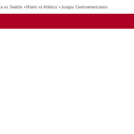
ca vs Seattle
Miami vs Atlético
Juegos Centroamericanos