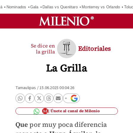
má
Nominados
Gala
Dallas vs Querétaro
Monterrey vs Orlando
Tolu
Se dice en
Editoriales
la grilla
La Grilla
Tamaulipas
/
15.06.2025 00:04:26
Únete al canal de Milenio
Que
por muy poca diferencia