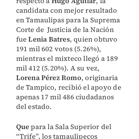
respecto a
Hugo Águilar
, la
candidata con mejor resultado
en Tamaulipas para la Suprema
Corte de Justicia de la Nación
fue
Lenia Batres
, quien obtuvo
191 mil 602 votos (5.26%),
mientras el mixteco llegó a 189
mil 412 (5.20%). A su vez,
Lorena Pérez Romo
, originaria
de Tampico, recibió el apoyo de
apenas 17 mil 486 ciudadanos
del estado.
Que
para la Sala Superior del
“Trife”, los tamaulipecos