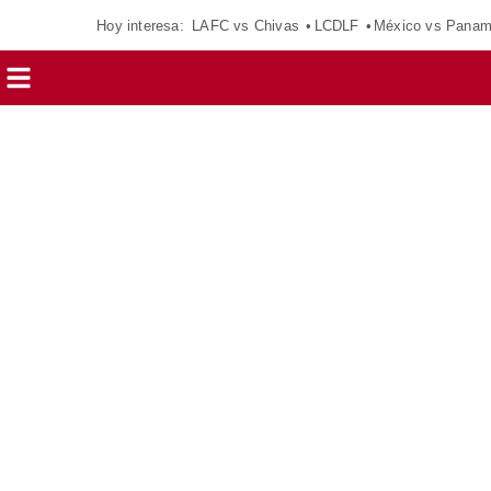
Hoy interesa:
LAFC vs Chivas
LCDLF
México vs Pana