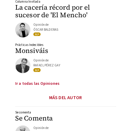
Columna Invitada
La cacería récord por el
sucesor de 'El Mencho'
Opinión de
ÓSCAR BALDERAS
Prácticas Indecibles
Monsiváis
Opinión de
RAFAEL PÉREZ GAY
Ir a todas las Opiniones
MÁS DEL AUTOR
Se comenta
Se Comenta
Opinión de