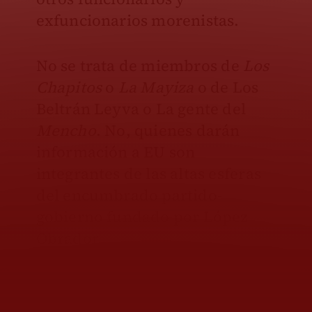
exfuncionarios morenistas.
No se trata de miembros de
Los
Chapitos
o
La Mayiza
o de Los
Beltrán Leyva o La gente del
Mencho
. No, quienes darán
información a EU son
integrantes de las altas esferas
del encumbrado partido-
gobierno fundado por López
Obrador.