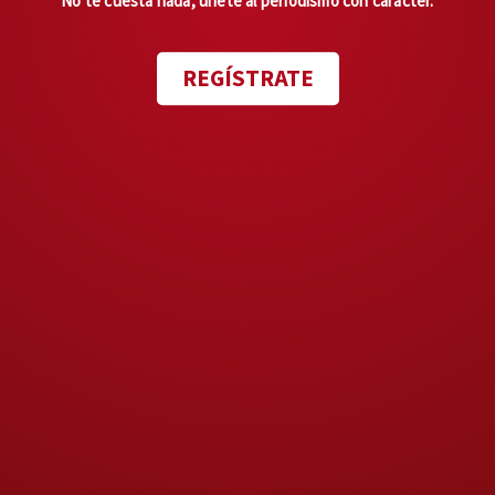
No te cuesta nada, únete al periodismo con carácter.
Entonces, la mandataria afirmó:
REGÍSTRATE
—“Ha dicho que en México hay
gobierno de
narcos
, pero no se
refiere a la Presidenta”.
Y rápidamente agregó que le
dijo a Trump que no es cierto y
que en México gobierna el
pueblo.
Un episodio breve que describe,
sobre todo, el momento que
está viviendo Claudia