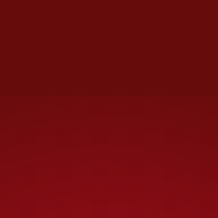
Shein-baum con gesto serio.
Y arremetió contra quienes
opinan: “plumas del viejo
régimen que de manera
mentirosa comentan que hay
narcogobierno
, que hay
narcopartido
”. Aseguró que no
criticaron a Calderón ni a García
Luna; que trabajaron para
Salinas; que son comentócratas
que dicen: “Presidenta, rompa
el pacto”. “¿Cuál pacto
criminal?”, reclamó.