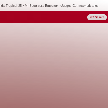
nda Tropical 25
Mi Beca para Empezar
Juegos Centroamericanos
REGÍSTRATE