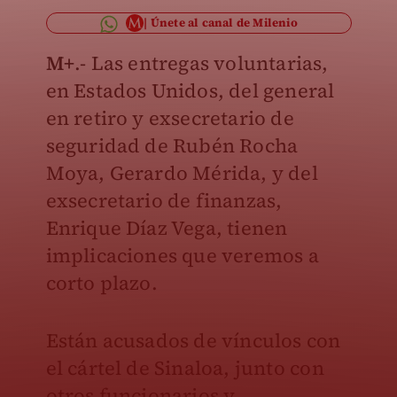
Únete al canal de Milenio
M+
.- Las entregas voluntarias,
en Estados Unidos, del general
en retiro y exsecretario de
seguridad de Rubén Rocha
Moya, Gerardo Mérida, y del
exsecretario de finanzas,
Enrique Díaz Vega, tienen
implicaciones que veremos a
corto plazo.
Están acusados de vínculos con
el cártel de Sinaloa, junto con
otros funcionarios y