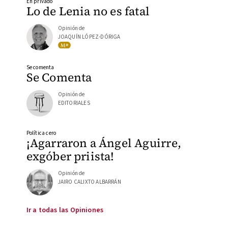
En privado
Lo de Lenia no es fatal
Opinión de
JOAQUÍN LÓPEZ-DÓRIGA
Se comenta
Se Comenta
Opinión de
EDITORIALES
Política cero
¡Agarraron a Ángel Aguirre,
exgóber priista!
Opinión de
JAIRO CALIXTO ALBARRÁN
Ir a todas las Opiniones