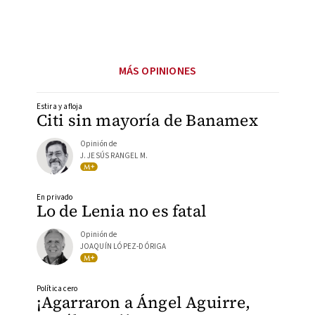
MÁS OPINIONES
Estira y afloja
Citi sin mayoría de Banamex
Opinión de
J. JESÚS RANGEL M.
En privado
Lo de Lenia no es fatal
Opinión de
JOAQUÍN LÓPEZ-DÓRIGA
Política cero
¡Agarraron a Ángel Aguirre,