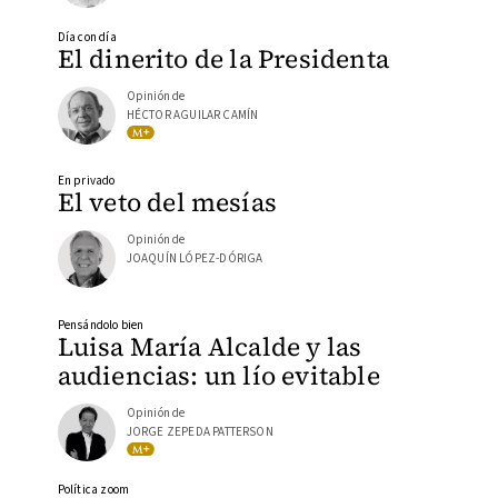
Día con día
El dinerito de la Presidenta
Opinión de
HÉCTOR AGUILAR CAMÍN
En privado
El veto del mesías
Opinión de
JOAQUÍN LÓPEZ-DÓRIGA
Pensándolo bien
Luisa María Alcalde y las
audiencias: un lío evitable
Opinión de
JORGE ZEPEDA PATTERSON
Política zoom