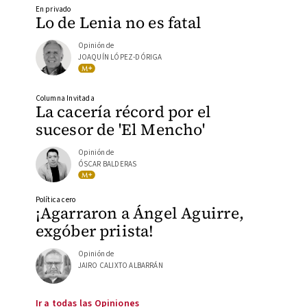
En privado
Lo de Lenia no es fatal
Opinión de
JOAQUÍN LÓPEZ-DÓRIGA
Columna Invitada
La cacería récord por el
sucesor de 'El Mencho'
Opinión de
ÓSCAR BALDERAS
Política cero
¡Agarraron a Ángel Aguirre,
exgóber priista!
Opinión de
JAIRO CALIXTO ALBARRÁN
Ir a todas las Opiniones