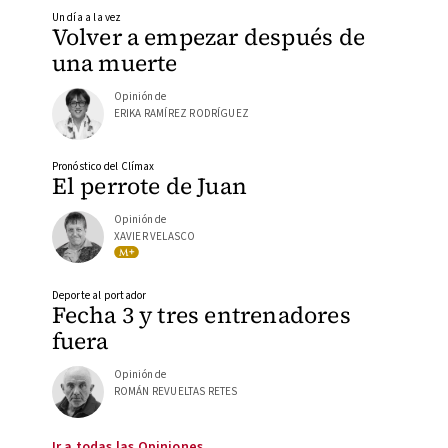
Un día a la vez
Volver a empezar después de
una muerte
Opinión de
ERIKA RAMÍREZ RODRÍGUEZ
Pronóstico del Clímax
El perrote de Juan
Opinión de
XAVIER VELASCO
Deporte al portador
Fecha 3 y tres entrenadores
fuera
Opinión de
ROMÁN REVUELTAS RETES
Ir a todas las Opiniones