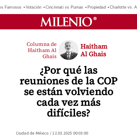
los Famosos
Votación
Cincinnati vs Pumas
Propiedad
Charlotte vs. A
Columna de
Haitham
Haitham Al
Al Ghais
Ghais
¿Por qué las
reuniones de la COP
se están volviendo
cada vez más
difíciles?
Ciudad de México
/
12.03.2025 00:03:00