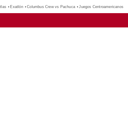
tlas
Exatlón
Columbus Crew vs Pachuca
Juegos Centroamericanos