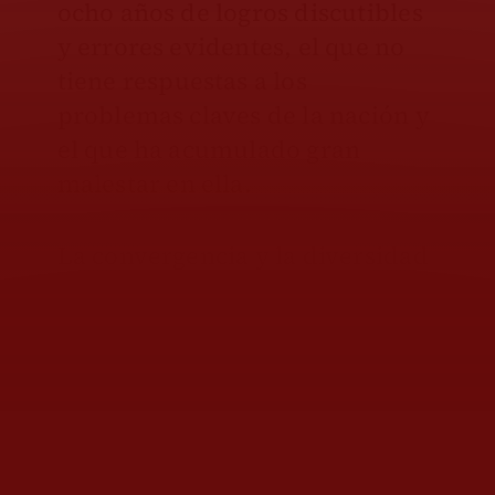
ocho años de logros discutibles
y errores evidentes, el que no
tiene respuestas a los
problemas claves de la nación y
el que ha acumulado gran
malestar en ella.
La convergencia y la diversidad
de movilizaciones que rodean
de incertidumbre y temor a la
inauguración del Mundial, son
un buen espejo de los muchos
malestares paralelos que hay en
la República.