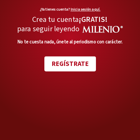
Garra de León
¿Ya tienes cuenta?
Inicia sesión aquí.
Garra de León
Crea tu cuenta
¡GRATIS!
Opinión de
para seguir leyendo
EDITORIALES
No te cuesta nada, únete al periodismo con carácter.
Disidencias
La esencia de amar
REGÍSTRATE
Opinión de
JESÚS ANTONIO MENDOZA
Trascendió
Trascendió
Opinión de
EDITORIALES
Ir a todas las Opiniones