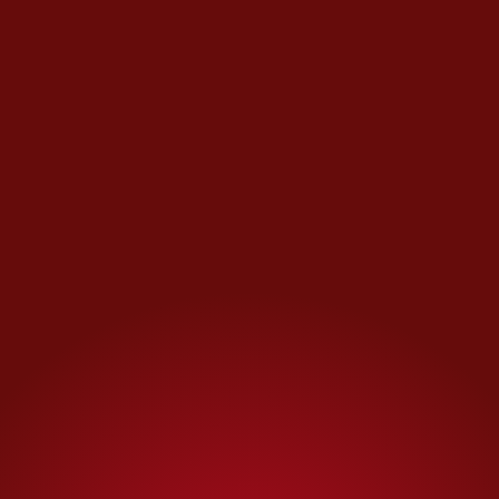
MÁS OPINIONES
En privado
Lo de Lenia no es fatal
Opinión de
JOAQUÍN LÓPEZ-DÓRIGA
Las otras competencias
Con el fin del Mundial, ¿se
acabó el 'pambol'?
Opinión de
ROBERTO FUENTES VIVAR