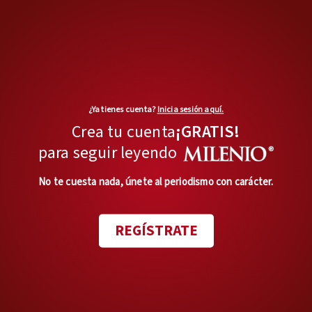
XAVIER VELASCO
Política zoom
La trampa maldita
Opinión de
RICARDO RAPHAEL
¿Ya tienes cuenta?
Inicia sesión aquí.
Crea tu cuenta
¡GRATIS!
El Santo Oficio
para seguir leyendo
¡Ya párenle!
Opinión de
No te cuesta nada, únete al periodismo con carácter.
JOSÉ LUIS MARTÍNEZ S.
REGÍSTRATE
Trascendió
Trascendió
Opinión de
EDITORIALES