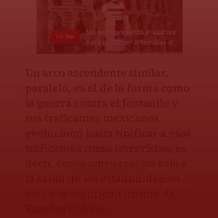
Un arco ascendente similar,
paralelo, es el de la forma como
la guerra contra el fentanilo y
sus traficantes mexicanos
evolucionó hasta tipificar a esos
traficantes como terroristas, es
decir, como amenazas no sólo a
la salud de los estadunidenses,
sino a la seguridad misma de
Estados Unidos.