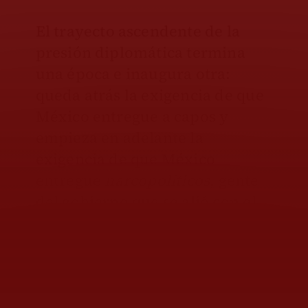
El trayecto ascendente de la
presión diplomática termina
una época e inaugura otra:
queda atrás la exigencia de que
México entregue a capos y
empieza en adelante la
exigencia de que México
entregue
narcopolíticos
, gente
del gobierno que se alió con el
crimen para tomar el poder en
elecciones intervenidas por la
delincuencia y compartir luego
el poder.