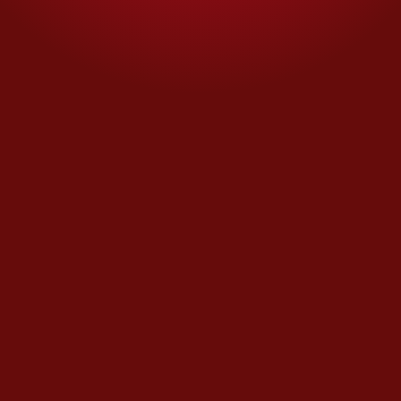
Estira y afloja
Citi sin mayoría de Banamex
Opinión de
J. JESÚS RANGEL M.
Ir a todas las Opiniones
MÁS DEL AUTOR
Día con día
Derecho a la información y
usurpación de las audiencias
Opinión de
HÉCTOR AGUILAR CAMÍN
Día con día
El dinerito de la Presidenta
Opinión de