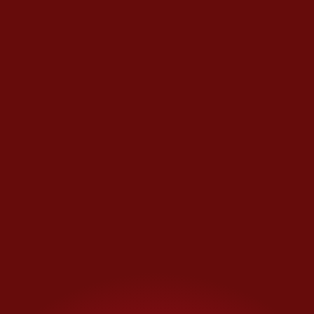
MÁS OPINIONES
Pronóstico del Clímax
El perrote de Juan
Opinión de