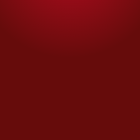
Opinión de
HÉCTOR AGUILAR CAMÍN
Duda razonable
Audiencias y la mañanera: un
buen paso atrás
Opinión de
CARLOS PUIG
Ir a todas las Opiniones
MÁS DEL AUTOR
Día con día
El Estado empresario: un
botarate
Opinión de
HÉCTOR AGUILAR CAMÍN