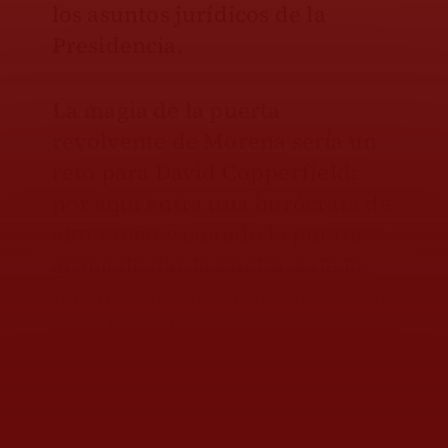
los asuntos jurídicos de la
Presidencia.
La magia de la puerta
revolvente de Morena sería un
reto para David Copperfield:
por aquí entra una burócrata de
alto rango y cuando la puerta
acaba de dar la vuelta, sale la
misma persona vuelta una líder
popular. A la inversa, por la
misma puerta entra una
dirigente popular y sale una
consejera jurídica de la titular