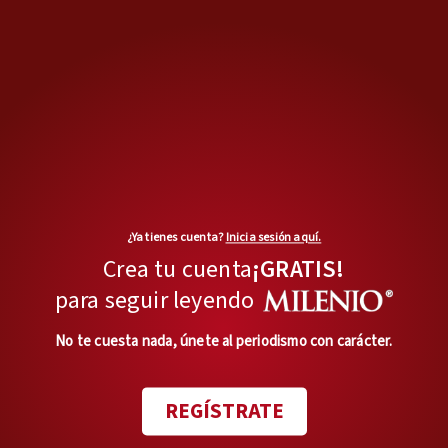
sucesor de 'El Mencho'
Opinión de
ÓSCAR BALDERAS
Las otras competencias
Con el fin del Mundial, ¿se
acabó el 'pambol'?
Opinión de
ROBERTO FUENTES VIVAR
¿Ya tienes cuenta?
Inicia sesión aquí.
Crea tu cuenta
¡GRATIS!
Recuento de los daños
Permiso para robar… casas
para seguir leyendo
Opinión de
ALEJANDRO DOMÍNGUEZ
No te cuesta nada, únete al periodismo con carácter.
Día con día
REGÍSTRATE
El Estado empresario: un
botarate