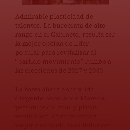
Admirable plasticidad de
talentos. La burócrata de alto
rango en el Gabinete, resulta ser
la mejor opción de líder
popular para revitalizar al
“partido movimiento” rumbo a
las elecciones de 2027 y 2030.
La hasta ahora encendida
dirigente popular de Morena,
personaje de giras y plazas,
resulta ser la profesionista
mejor calificada para lidiar con