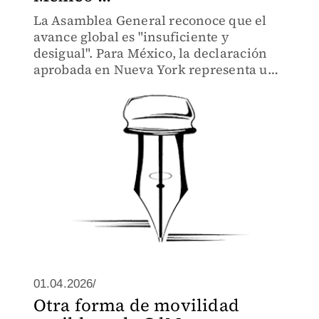
La Asamblea General reconoce que el
avance global es "insuficiente y
desigual". Para México, la declaración
aprobada en Nueva York representa una
nueva llamada de atención sobre los
desafíos que siguen abiertos cuatro años
después de la Ley General d
01.04.2026/
Otra forma de movilidad