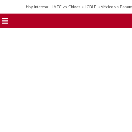
Hoy interesa:
LAFC vs Chivas
LCDLF
México vs Pana