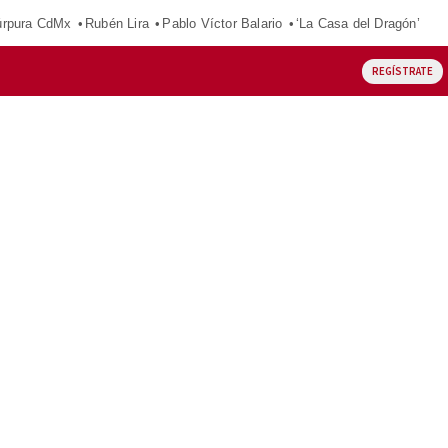
púrpura CdMx
Rubén Lira
Pablo Víctor Balario
‘La Casa del Dragón’
REGÍSTRATE