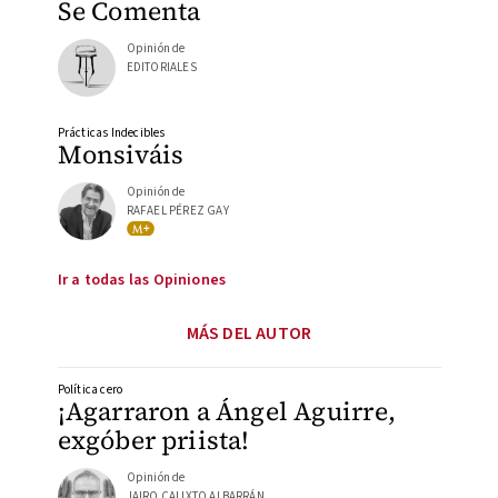
Se Comenta
Opinión de
EDITORIALES
Prácticas Indecibles
Monsiváis
Opinión de
RAFAEL PÉREZ GAY
Ir a todas las Opiniones
MÁS DEL AUTOR
Política cero
¡Agarraron a Ángel Aguirre,
exgóber priista!
Opinión de
JAIRO CALIXTO ALBARRÁN