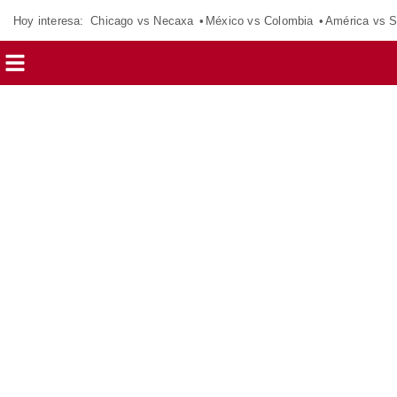
Hoy interesa:
Chicago vs Necaxa
México vs Colombia
América vs S