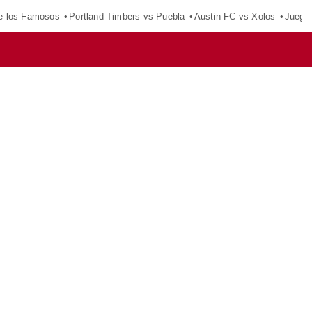
e los Famosos
Portland Timbers vs Puebla
Austin FC vs Xolos
Juego