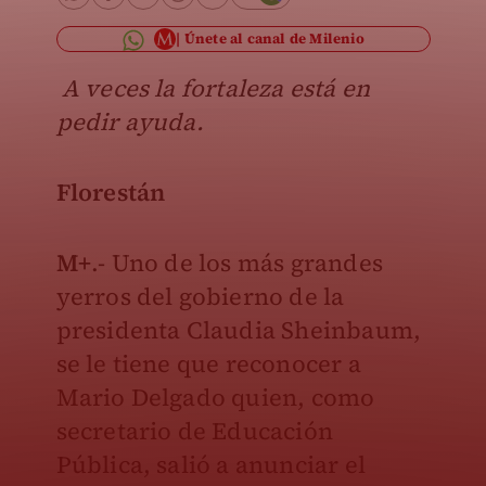
Únete al canal de Milenio
A veces la fortaleza está en
pedir ayuda.
Florestán
M+
.- Uno de los más grandes
yerros del gobierno de la
presidenta Claudia Sheinbaum,
se le tiene que reconocer a
Mario Delgado quien, como
secretario de Educación
Pública, salió a anunciar el