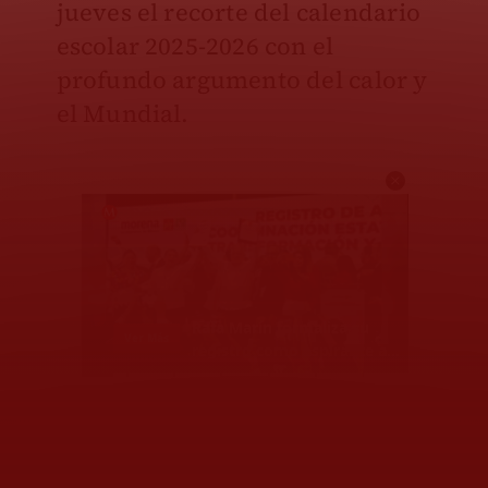
jueves el recorte del calendario
escolar 2025-2026 con el
profundo argumento del calor y
el Mundial.
Así lo dio a conocer en un
festivo video que finalmente se
subió luego de varias ediciones,