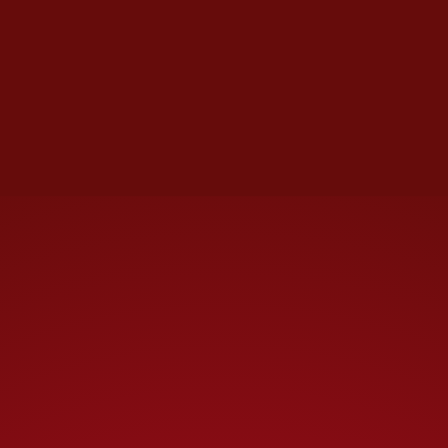
actual es insensible. Obliga a las
familias a buscar donde dejar a
sus hijos para trabajar. Es
injusto que las empresas
pretendan que el aula resuelva
su falta de flexibilidad laboral.
La escuela es un lugar de
aprendizaje, no un lugar de
resguardo de niñas y niños por
conveniencia del mercado.
Esta salida de Delgado es la más
feroz crítica que se haya hecho a
la Nueva Escuela Mexicana de