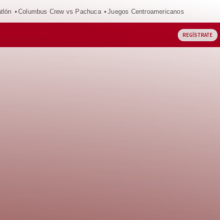
tlón
Columbus Crew vs Pachuca
Juegos Centroamericanos
REGÍSTRATE