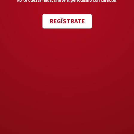
No te cuesta nada, únete al periodismo con carácter.
RETALES
REGÍSTRATE
1. FALSO.
Omar García Harfuch
salió de inmediato a desmentir
una información de CNN de un
supuesto operativo de la CIA en
el Estado de México, lo que la
misma vocera de esa agencia
desautorizó enseguida. Por algo
andan calentando la relación;
2. INSISTEN.
Al mediodía, el
secretario de Guerra, Pete