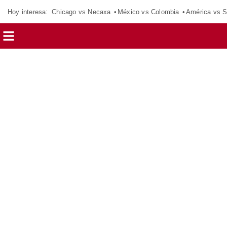
Hoy interesa:
Chicago vs Necaxa
México vs Colombia
América vs S