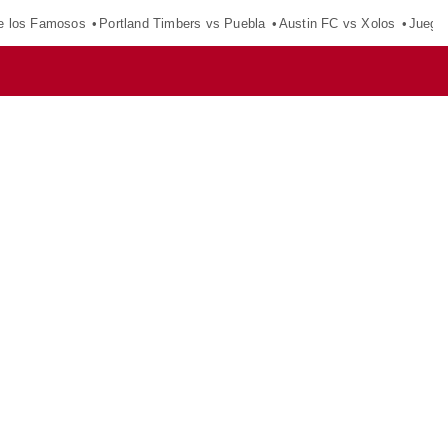
e los Famosos
Portland Timbers vs Puebla
Austin FC vs Xolos
Juego