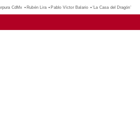
púrpura CdMx
Rubén Lira
Pablo Víctor Balario
‘La Casa del Dragón’