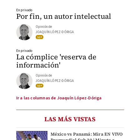
En privado
Por fin, un autor intelectual
Opinión de
JOAQUÍN LÓPEZ-DÓRIGA
En privado
La cómplice 'reserva de
información'
Opinión de
JOAQUÍN LÓPEZ-DÓRIGA
Ir a las columnas de Joaquín López-Dóriga
LAS MÁS VISTAS
México vs Panamá: Mira EN VIVO
Premundial Sub 20 | Minuto a