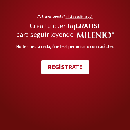
¿Ya tienes cuenta?
Inicia sesión aquí.
Crea tu cuenta
¡GRATIS!
Jorge Zepeda Patterson
para seguir leyendo
Escritor y Periodista, Columnista
en Milenio Diario todos los martes
No te cuesta nada, únete al periodismo con carácter.
y jueves con "Pensándolo bien" /
Autor de Amos de Mexico, Los
Corruptores, Milena, Muerte
Contrarreloj
REGÍSTRATE