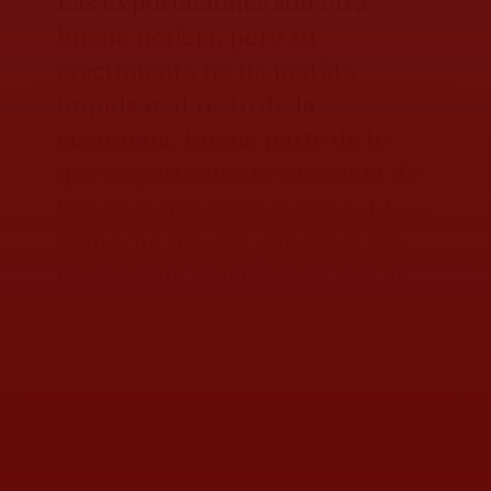
Las exportaciones son otra
buena noticia, pero su
crecimiento no ha podido
impulsar al resto de la
economía. Buena parte de lo
que exportamos se alimenta de
insumos que importamos. El
gobierno intenta construir las
cadenas de vinculación con el
resto del aparato productivo
para que esa enorme capacidad
exportadora genere millas de
nuevas empresas y la
ampliación de las existentes,
pero eso no está sucediendo.