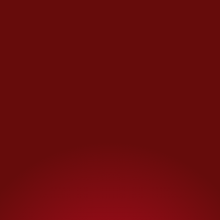
Un desenlace afortunado para
México de estos dos factores,
que se resolverá en cuestión de
meses, podría destrabar la
indecisión que atenaza a
algunos oa muchos
empresarios. Combinado con el
efecto Sheinbaum y las
modificaciones que está
haciendo en el sector público,
tendrán todo para dar inicio a
una bolita de nieve que ponga
en marcha a la economía. Ojalá.