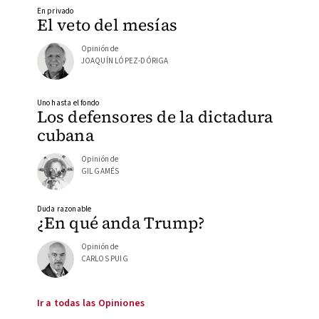
En privado
El veto del mesías
Opinión de
JOAQUÍN LÓPEZ-DÓRIGA
Uno hasta el fondo
Los defensores de la dictadura
cubana
Opinión de
GIL GAMÉS
Duda razonable
¿En qué anda Trump?
Opinión de
CARLOS PUIG
Ir a todas las Opiniones