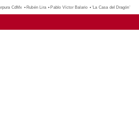
púrpura CdMx
Rubén Lira
Pablo Víctor Balario
‘La Casa del Dragón’