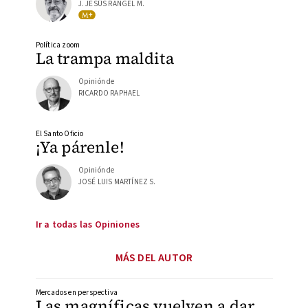
J. JESÚS RANGEL M.
Política zoom
La trampa maldita
Opinión de
RICARDO RAPHAEL
El Santo Oficio
¡Ya párenle!
Opinión de
JOSÉ LUIS MARTÍNEZ S.
Ir a todas las Opiniones
MÁS DEL AUTOR
Mercados en perspectiva
Las magníficas vuelven a dar