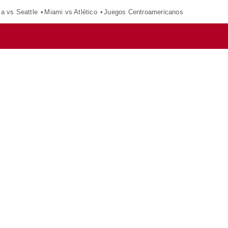
ca vs Seattle
Miami vs Atlético
Juegos Centroamericanos