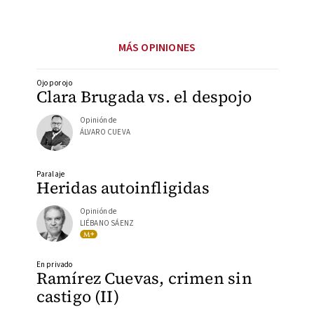
MÁS OPINIONES
Ojo por ojo
Clara Brugada vs. el despojo
Opinión de
ÁLVARO CUEVA
Paralaje
Heridas autoinfligidas
Opinión de
LIÉBANO SÁENZ
En privado
Ramírez Cuevas, crimen sin
castigo (II)