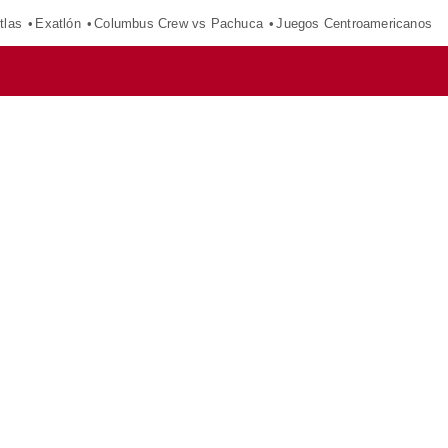
tlas
Exatlón
Columbus Crew vs Pachuca
Juegos Centroamericanos