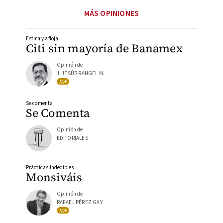
MÁS OPINIONES
Estira y afloja
Citi sin mayoría de Banamex
Opinión de
J. JESÚS RANGEL M.
Se comenta
Se Comenta
Opinión de
EDITORIALES
Prácticas Indecibles
Monsiváis
Opinión de
RAFAEL PÉREZ GAY